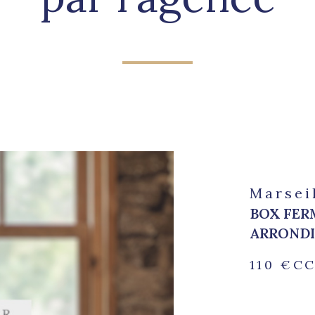
Marsei
BOX FER
ARROND
110 €
CC