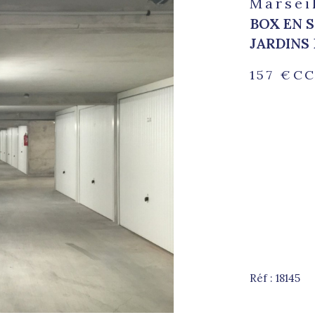
Marseil
BOX EN S
JARDINS 
157 €
CC
n
Réf : 18145