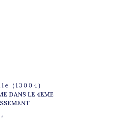
lle (13004)
ME DANS LE 4EME
ISSEMENT
*