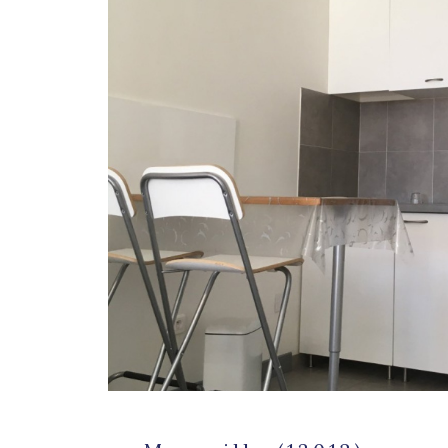
voir le
bie