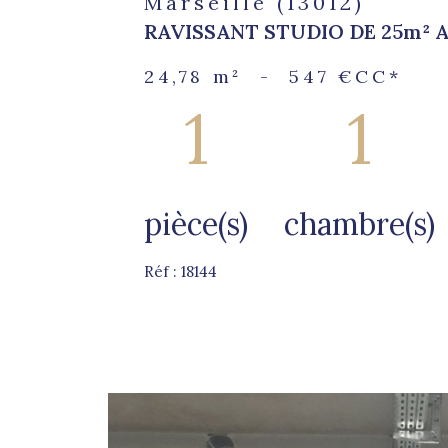
Marseille (13012)
RAVISSANT STUDIO DE 25m² 
24,78 m²
-
547 €
CC*
1
1
pièce(s)
chambre(s)
Réf : 18144