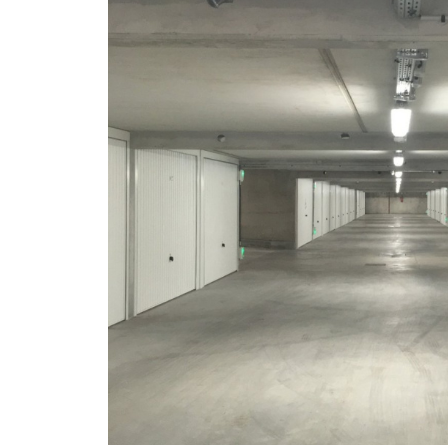
voir le
bie