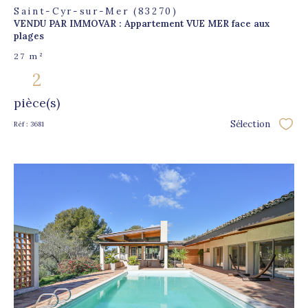
Saint-Cyr-sur-Mer (83270)
VENDU PAR IMMOVAR : Appartement VUE MER face aux
plages
27 m²
2
pièce(s)
Sélection
Réf : 3681
Sélec
voir le
bien