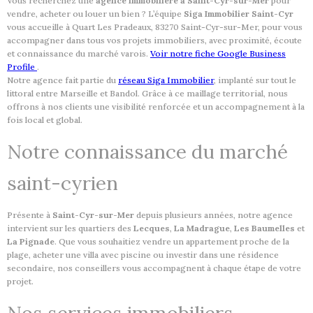
Vous recherchez une
agence immobilière à Saint-Cyr-sur-Mer
pour
vendre, acheter ou louer un bien ? L’équipe
Siga Immobilier Saint-Cyr
vous accueille à
Quart Les Pradeaux, 83270 Saint-Cyr-sur-Mer
, pour vous
accompagner dans tous vos projets immobiliers, avec proximité, écoute
et connaissance du marché varois.
Voir notre fiche Google Business
Profile
.
Notre agence fait partie du
réseau Siga Immobilier
, implanté sur tout le
littoral entre Marseille et Bandol. Grâce à ce maillage territorial, nous
offrons à nos clients une visibilité renforcée et un accompagnement à la
fois local et global.
Notre connaissance du marché
saint-cyrien
Présente à
Saint-Cyr-sur-Mer
depuis plusieurs années, notre agence
intervient sur les quartiers des
Lecques
,
La Madrague
,
Les Baumelles
et
La Pignade
. Que vous souhaitiez vendre un appartement proche de la
plage, acheter une villa avec piscine ou investir dans une résidence
secondaire, nos conseillers vous accompagnent à chaque étape de votre
projet.