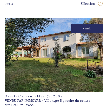
Sélection
Réf : 12-
Sélec
vendu
voir le
bien
Saint-Cyr-sur-Mer (83270)
VENDU PAR IMMOVAR - Villa type 5 proche du centre
sur 1 200 m² avec...