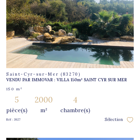
voir le
bien
Saint-Cyr-sur-Mer (83270)
VENDU PAR IMMOVAR : VILLA 150m² SAINT CYR SUR MER
150 m²
5
2000
4
pièce(s)
m²
chambre(s)
Sélection
Réf : 3927
Sélec