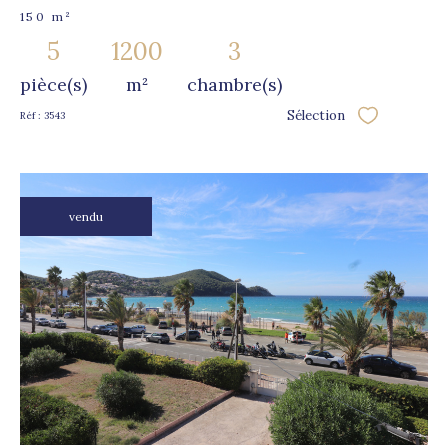
150 m²
5
1200
3
pièce(s)
m²
chambre(s)
Sélection
Réf : 3543
Sélectionner
vendu
voir le
bien