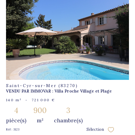
voir le
bien
Saint-Cyr-sur-Mer (83270)
VENDU PAR IMMOVAR : Villa Proche Village et Plage
140 m²
-
721 000 €
4
900
3
pièce(s)
m²
chambre(s)
Sélection
Réf : 3123
Sélectionner