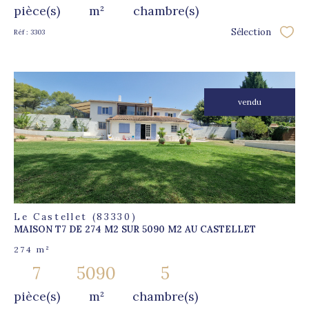
pièce(s)
m²
chambre(s)
Sélection
Réf : 3303
Sélec
vendu
voir le
bien
Le Castellet (83330)
MAISON T7 DE 274 M2 SUR 5090 M2 AU CASTELLET
274 m²
7
5090
5
pièce(s)
m²
chambre(s)