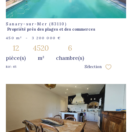
Sanary-sur-Mer (83110)
Propriété près des plages et des commerces
450 m²
-
3 200 000 €
12
4520
6
pièce(s)
m²
chambre(s)
Sélection
Réf : 65
Sélectionner
voir le
bien