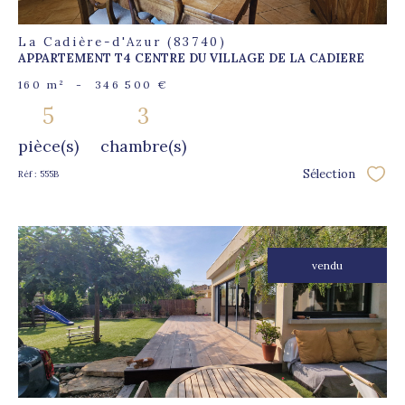
La Cadière-d'Azur (83740)
APPARTEMENT T4 CENTRE DU VILLAGE DE LA CADIERE
160 m²
-
346 500 €
5
3
pièce(s)
chambre(s)
Sélection
Réf : 555B
Sélec
vendu
voir le
bien