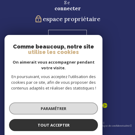
Se
connecter
espace propriétaire
Blog
Comme beaucoup, notre site
utilise les cookies
Nous
suivre
On aimerait vous accompagner pendant
votre visite.
En poursuivant, vous acceptez l'utilisation des
cookies par ce site, afin de vous proposer des
Nous
contenus adaptés et réaliser des statistiques !
adhérons
PARAMÉTRER
© 2026 | Tous droits réservés | Traduction powered by Google |
TOUT ACCEPTER
Nos honoraires
Plan du site
Mentions légales
Admin
Partenaires
Politique de confidentialité
Politique RGPD
Cookies