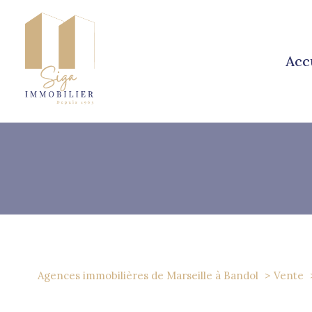
acc
Type de bien
Agences immobilières de Marseille à Bandol
Vente
13001 - Marseille