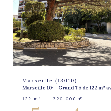
bien
Marseille (13010)
Marseille 10ᵉ – Grand T5 de 122 m² av
122 m²
-
320 000 €