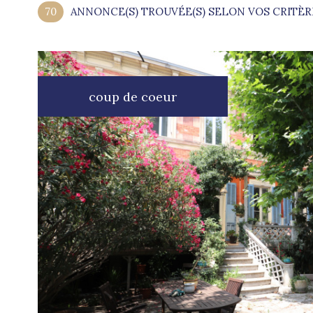
70
ANNONCE(S) TROUVÉE(S) SELON VOS CRITÈR
coup de coeur
voir le
bien