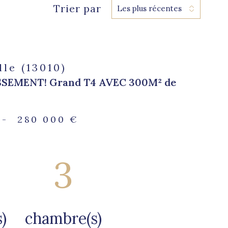
Trier par
Les plus récentes
lle (13010)
SSEMENT! Grand T4 AVEC 300M² de
-
280 000 €
3
)
chambre(s)