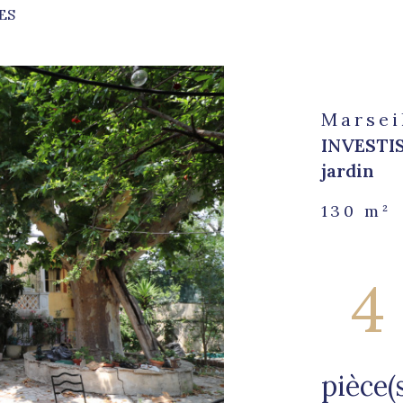
ES
voir les
70
annonces
Marsei
INVESTI
jardin
130 m²
4
pièce(s