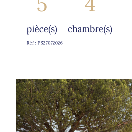
5
4
pièce(s)
chambre(s)
Réf : PS27072026