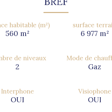
BREF
ce habitable (m²)
surface terra
560 m²
6 977 m²
bre de niveaux
Mode de chauf
2
Gaz
Interphone
Visiophone
OUI
OUI