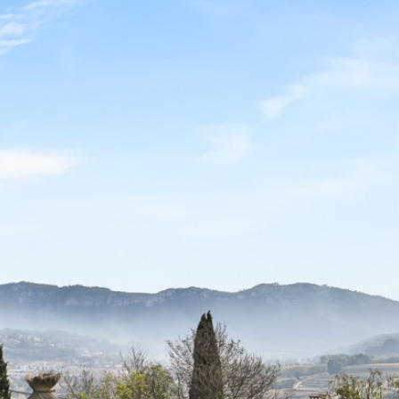
voir les
2
annonces