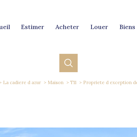
ueil
estimer
acheter
louer
bien
La cadiere d azur
Maison
T11
Propriete d exception d
acheter
louer
estimer
de l'ancien
à l'année
1
Localisation
Budget
de l'immo pro
de l'immo pro
adière-d'Azur
11 Pièces