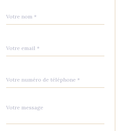
Nom
Fieldset
*
par
défaut
email
*
Téléphone
*
Message
Fieldset
*
par
défaut