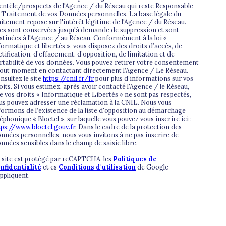
ientèle/prospects de l'Agence / du Réseau qui reste Responsable
 Traitement de vos Données personnelles. La base légale du
aitement repose sur l'intérêt légitime de l'Agence / du Réseau.
les sont conservées jusqu'à demande de suppression et sont
stinées à l'Agence / au Réseau. Conformément à la loi «
formatique et libertés », vous disposez des droits d’accès, de
ctification, d’effacement, d’opposition, de limitation et de
rtabilité de vos données. Vous pouvez retirer votre consentement
tout moment en contactant directement l’Agence / Le Réseau.
nsultez le site
https://cnil.fr/fr
pour plus d’informations sur vos
oits. Si vous estimez, après avoir contacté l'Agence / le Réseau,
e vos droits « Informatique et Libertés » ne sont pas respectés,
us pouvez adresser une réclamation à la CNIL. Nous vous
formons de l’existence de la liste d'opposition au démarchage
léphonique « Bloctel », sur laquelle vous pouvez vous inscrire ici :
tps://www.bloctel.gouv.fr
. Dans le cadre de la protection des
nnées personnelles, nous vous invitons à ne pas inscrire de
nnées sensibles dans le champ de saisie libre.
 site est protégé par reCAPTCHA, les
Politiques de
nfidentialité
et es
Conditions d'utilisation
de Google
appliquent.