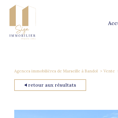
acc
Agences immobilières de Marseille à Bandol
Vente
retour aux résultats
1
Type de bien
Maison
83740 - La C