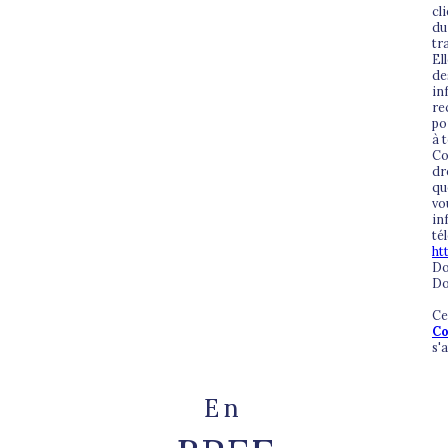
cl
du
tr
El
de
in
re
po
à 
Co
dr
qu
vo
in
té
ht
Do
Do
Ce
Co
s'
En