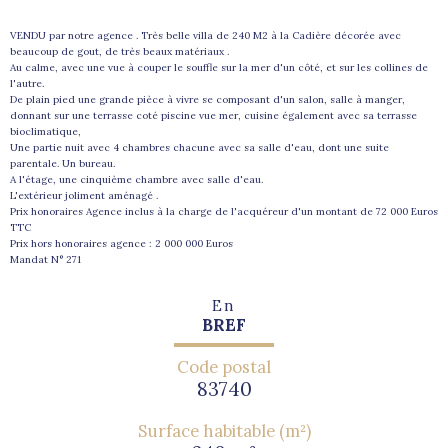
VENDU par notre agence . Très belle villa de 240 M2 à la Cadière décorée avec
beaucoup de gout, de très beaux matériaux .
Au calme, avec une vue à couper le souffle sur la mer d'un côté, et sur les collines de
l'autre.
De plain pied une grande pièce à vivre se composant d'un salon, salle à manger,
donnant sur une terrasse coté piscine vue mer, cuisine également avec sa terrasse
bioclimatique,
Une partie nuit avec 4 chambres chacune avec sa salle d'eau, dont une suite
parentale. Un bureau.
A l'étage, une cinquième chambre avec salle d'eau.
L'extérieur joliment aménagé .
Prix honoraires Agence inclus à la charge de l'acquéreur d'un montant de 72 000 Euros
TTC
Prix hors honoraires agence : 2 000 000 Euros
Mandat N° 271
En
BREF
Code postal
83740
Surface habitable (m²)