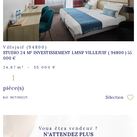
bien
Villejuif (94800)
STUDIO 24 M² INVESTISSEMENT LMNP VILLEJUIF ( 94800 ) 55
000 €
24,87 m²
-
55 000 €
1
pièce(s)
Sélection
Réf : NCV091225
Sél
Vous êtes vendeur ?
N'ATTENDEZ PLUS