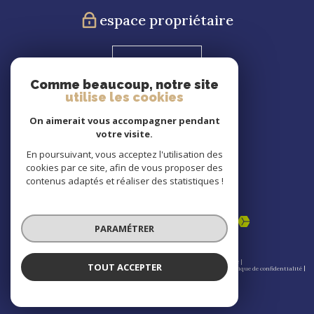
espace propriétaire
Blog
Comme beaucoup, notre site
utilise les cookies
Nous
suivre
On aimerait vous accompagner pendant
votre visite.
En poursuivant, vous acceptez l'utilisation des
cookies par ce site, afin de vous proposer des
Nous
contenus adaptés et réaliser des statistiques !
adhérons
PARAMÉTRER
© 2026 | Tous droits réservés | Traduction powered by Google |
TOUT ACCEPTER
Nos honoraires
Plan du site
Mentions légales
Admin
Partenaires
Politique de confidentialité
Politique RGPD
Cookies