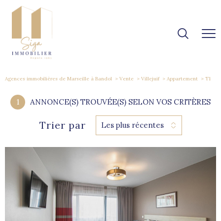
Agences immobilières de Marseille à Bandol
Vente
Villejuif
Appartement
T1
1
ANNONCE(S) TROUVÉE(S) SELON VOS CRITÈRES
Trier par
Les plus récentes
voir le