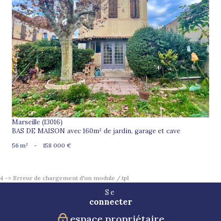
voir le bien
Marseille (13016)
BAS DE MAISON avec 160m² de jardin, garage et cave
56 m²
-
158 000 €
4 -> Erreur de chargement d'un module /.tpl
Se
connecter
espace propriétaire