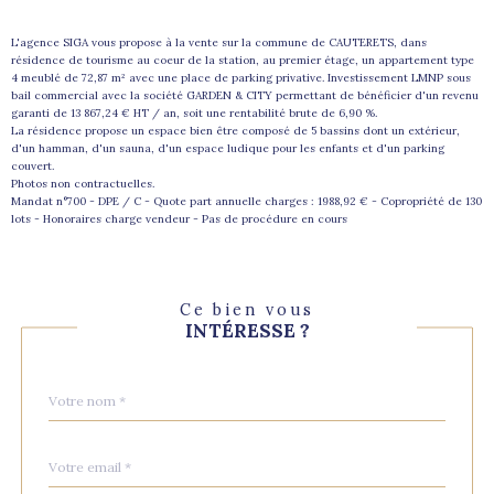
L'agence SIGA vous propose à la vente sur la commune de CAUTERETS, dans
résidence de tourisme au coeur de la station, au premier étage, un appartement type
4 meublé de 72,87 m² avec une place de parking privative. Investissement LMNP sous
bail commercial avec la société GARDEN & CITY permettant de bénéficier d'un revenu
garanti de 13 867,24 € HT / an, soit une rentabilité brute de 6,90 %.
La résidence propose un espace bien être composé de 5 bassins dont un extérieur,
d'un hamman, d'un sauna, d'un espace ludique pour les enfants et d'un parking
couvert.
Photos non contractuelles.
Mandat n°700 - DPE / C - Quote part annuelle charges : 1988,92 € - Copropriété de 130
lots - Honoraires charge vendeur - Pas de procédure en cours
Ce bien vous
INTÉRESSE ?
Nom
Fieldset
*
par
défaut
email
*