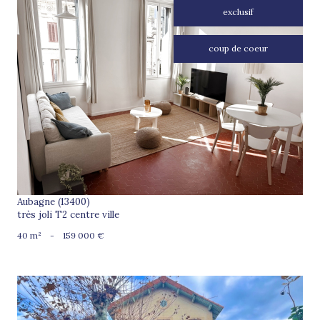
exclusif
coup de coeur
voir le bien
Aubagne (13400)
très joli T2 centre ville
40 m²
-
159 000 €