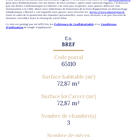
pour plus d’informations sur vos droits. Si vous estimez, après avoir contacté l'Agence / le Réseau,
que vos droits « Informatique et Libertés » ne sont pas respectés, vous pouvez adresser une
réclamation à la CNIL. Nous vous informons de l’existence de la liste d'opposition au démarchage
téléphonique « Bloctel », sur laquelle vous pouvez vous inscrire ici :
https://www.bloctel.gouv.fr
.
Dans le cadre de la protection des Données personnelles, nous vous invitons à ne pas inscrire de
Données sensibles dans le champ de saisie libre.
Ce site est protégé par reCAPTCHA, les
Politiques de Confidentialité
et es
Conditions
d'utilisation
de Google s'appliquent.
En
BREF
Code postal
65110
Surface habitable (m²)
72,87 m²
Surface loi Carrez (m²)
72,87 m²
Nombre de chambre(s)
3
Nombre de pièces