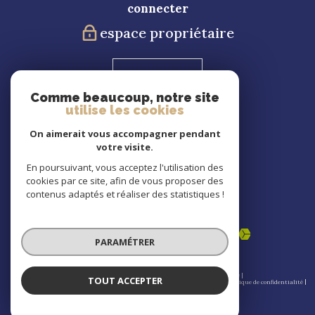
connecter
espace propriétaire
Blog
Comme beaucoup, notre site
utilise les cookies
Nous
suivre
On aimerait vous accompagner pendant
votre visite.
En poursuivant, vous acceptez l'utilisation des
cookies par ce site, afin de vous proposer des
Nous
contenus adaptés et réaliser des statistiques !
adhérons
PARAMÉTRER
© 2026 | Tous droits réservés | Traduction powered by Google |
TOUT ACCEPTER
Nos honoraires
Plan du site
Mentions légales
Admin
Partenaires
Politique de confidentialité
Politique RGPD
Cookies