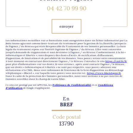
04 42 70 99 90
Validation
envoyer
Les informations recueillies sur ce formulaire sont enregistrées dans un fichier informatisé par La
Boite Immo agissant comme Sous-traitant du traitement pour la gestion de la clientèle/prospects
de l'Agence / du Réseau qui reste Responsable du Traitement de vos Données personnelles. La base
légale du traitement repose sur l'intérêt légitime de l'Agence / du Réseau. Elles sont conservées
jusqu'à demande de suppression et sont destinées à l'Agence / au Réseau. Conformément à la loi «
informatique et libertés », vous disposez des droits d’accès, de rectification, d’effacement,
d’opposition, de limitation et de portabilité de vos données. Vous pouvez retirer votre consentement
à tout moment en contactant directement l’Agence / Le Réseau. Consultez le site
https://cnil.fr/fr
pour plus d’informations sur vos droits. Si vous estimez, après avoir contacté l'Agence / le Réseau,
que vos droits « Informatique et Libertés » ne sont pas respectés, vous pouvez adresser une
réclamation à la CNIL. Nous vous informons de l’existence de la liste d'opposition au démarchage
téléphonique « Bloctel », sur laquelle vous pouvez vous inscrire ici :
https://www.bloctel.gouv.fr
.
Dans le cadre de la protection des Données personnelles, nous vous invitons à ne pas inscrire de
Données sensibles dans le champ de saisie libre.
Ce site est protégé par reCAPTCHA, les
Politiques de Confidentialité
et es
Conditions
d'utilisation
de Google s'appliquent.
En
BREF
Code postal
13790