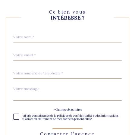
Ce bien vous
INTÉRESSE ?
Nom
Fieldset
*
par
défaut
email
*
Téléphone
*
Message
Fieldset
*
par
défaut
Validation
* Champs obligatoires
j'ai pris connaissance de la politique de confidentialité et des informations
relatives au traitement de mes données personnelles*
Contacter l'agence