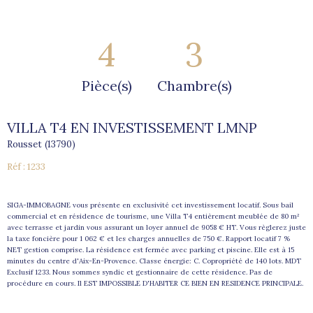
4
3
Pièce(s)
Chambre(s)
VILLA T4 EN INVESTISSEMENT LMNP
Rousset (13790)
Réf : 1233
SIGA-IMMOBAGNE vous présente en exclusivité cet investissement locatif. Sous bail
commercial et en résidence de tourisme, une Villa T4 entièrement meublée de 80 m²
avec terrasse et jardin vous assurant un loyer annuel de 9058 € HT. Vous règlerez juste
la taxe foncière pour 1 062 € et les charges annuelles de 750 €. Rapport locatif 7 %
NET gestion comprise. La résidence est fermée avec parking et piscine. Elle est à 15
minutes du centre d'Aix-En-Provence. Classe énergie: C. Copropriété de 140 lots. MDT
Exclusif 1233. Nous sommes syndic et gestionnaire de cette résidence. Pas de
procédure en cours. Il EST IMPOSSIBLE D'HABITER CE BIEN EN RESIDENCE PRINCIPALE.