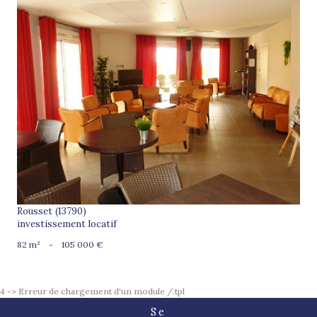
voir le bien
Rousset (13790)
investissement locatif
82 m²
-
105 000 €
4 -> Erreur de chargement d'un module /.tpl
Se