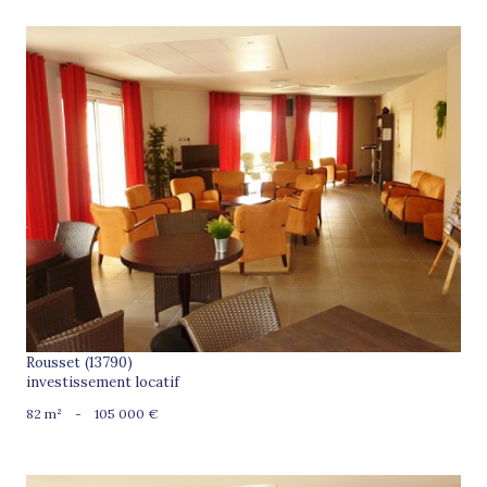
voir le bien
Rousset (13790)
investissement locatif
82 m²
-
105 000 €