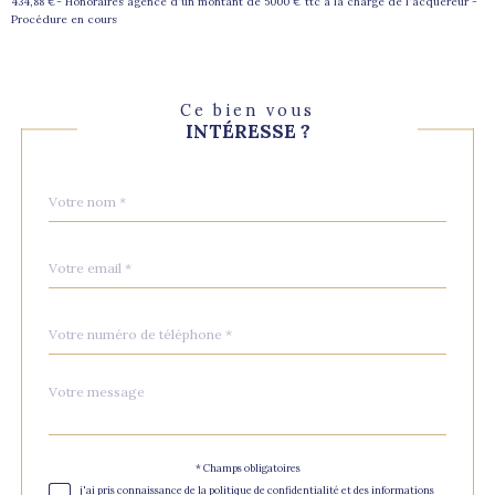
434,88 €- Honoraires agence d'un montant de 5000 € ttc à la charge de l'acquéreur -
Procédure en cours
Ce bien vous
INTÉRESSE ?
Nom
Fieldset
*
par
défaut
email
*
Téléphone
*
Message
Fieldset
*
par
défaut
Validation
* Champs obligatoires
j'ai pris connaissance de la politique de confidentialité et des informations