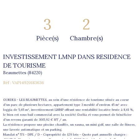
3
2
Pièce(s)
Chambre(s)
INVESTISSEMENT LMNP DANS RESIDENCE
DE TOURISME
Beaumettes (84220)
Réf : VAP14920183636
GORDES - LES BEAUMETTES, au sein d'une résidence de tourisme située au coeur
d'un parc de plusieurs hectares, appartement type 3 meublé d'environ 45 m² avec
loggia de 5,65 m², investissement LMNP offrant une rentabilité locative brute à 8,61 %,
le bien est sous bail commercial avec la société Goélia et vous permet de bénéficier
d'un revenu garanti de 3015,92 € HT / an.
La résidence propose une piscine chauffée, un sauna, un mini golf, une salle de fitness,
une laverie automatique et un parking.
Mandat n° 571 - DPE / D - Copropriété de 129 lots - Quote part annuelle charges :