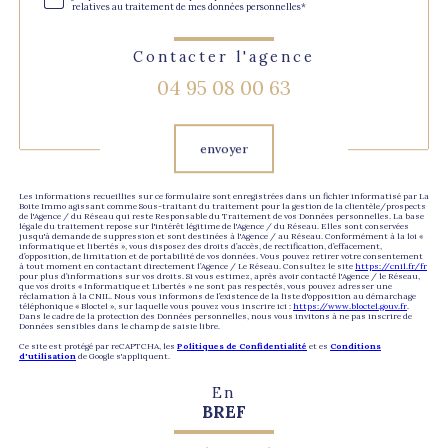
relatives au traitement de mes données personnelles*
Contacter l'agence
04 95 08 00 63
Validation
envoyer
Les informations recueillies sur ce formulaire sont enregistrées dans un fichier informatisé par La
Boite Immo agissant comme Sous-traitant du traitement pour la gestion de la clientèle/prospects
de l'Agence / du Réseau qui reste Responsable du Traitement de vos Données personnelles. La base
légale du traitement repose sur l'intérêt légitime de l'Agence / du Réseau. Elles sont conservées
jusqu'à demande de suppression et sont destinées à l'Agence / au Réseau. Conformément à la loi «
informatique et libertés », vous disposez des droits d’accès, de rectification, d’effacement,
d’opposition, de limitation et de portabilité de vos données. Vous pouvez retirer votre consentement
à tout moment en contactant directement l’Agence / Le Réseau. Consultez le site
https://cnil.fr/fr
pour plus d’informations sur vos droits. Si vous estimez, après avoir contacté l'Agence / le Réseau,
que vos droits « Informatique et Libertés » ne sont pas respectés, vous pouvez adresser une
réclamation à la CNIL. Nous vous informons de l’existence de la liste d'opposition au démarchage
téléphonique « Bloctel », sur laquelle vous pouvez vous inscrire ici :
https://www.bloctel.gouv.fr
.
Dans le cadre de la protection des Données personnelles, nous vous invitons à ne pas inscrire de
Données sensibles dans le champ de saisie libre.
Ce site est protégé par reCAPTCHA, les
Politiques de Confidentialité
et es
Conditions
d'utilisation
de Google s'appliquent.
En
BREF