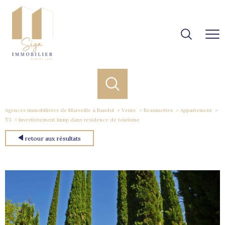
Agences immobilières de Marseille à Bandol
Vente
Beaumettes
Appartement
T3
Investissement lmnp dans residence de tourisme
retour aux résultats