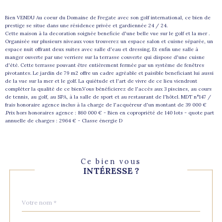
Bien VENDU Au coeur du Domaine de Fregate avec son golf international, ce bien de
prestige se situe dans une résidence privée et gardiennée 24 / 24.
Cette maison à la decoration soignée beneficie d'une belle vue sur le golf et la mer .
Organisée sur plusieurs niveaux vous trouverez un espace salon et cuisne séparée, un
espace nuit offrant deux suites avec salle d'eau et dressing. Et enfin une salle à
manger ouverte par une verriere sur la terrasse couverte qui dispose d'une cuisne
d'été. Cette terrasse pouvant être entièrement fermée par un système de fenêtres
pivotantes. Le jardin de 79 m2 offre un cadre agréable et paisible beneficiant lui aussi
de la vue sur la mer et le golf. La quiétude et l'art de vivre de ce lieu viendront
compléter la qualité de ce bien.Vous bénéficierez de l'accès aux 3 piscines, au cours
de tennis, au golf, au SPA, à la salle de sport et au restaurant de l'hôtel. MDT n°147 /
frais honoraire agence inclus à la charge de l'acquéreur d'un montant de 39 000 €
.Prix hors honoraires agence : 860 000 € - Bien en copropriété de 140 lots - quote part
annuelle de charges : 2964 € - Classe énergie D
Ce bien vous
INTÉRESSE ?
Nom
Fieldset
*
par
défaut