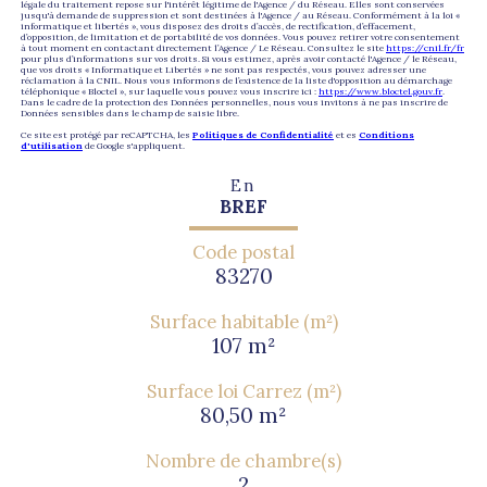
légale du traitement repose sur l'intérêt légitime de l'Agence / du Réseau. Elles sont conservées
jusqu'à demande de suppression et sont destinées à l'Agence / au Réseau. Conformément à la loi «
informatique et libertés », vous disposez des droits d’accès, de rectification, d’effacement,
d’opposition, de limitation et de portabilité de vos données. Vous pouvez retirer votre consentement
à tout moment en contactant directement l’Agence / Le Réseau. Consultez le site
https://cnil.fr/fr
pour plus d’informations sur vos droits. Si vous estimez, après avoir contacté l'Agence / le Réseau,
que vos droits « Informatique et Libertés » ne sont pas respectés, vous pouvez adresser une
réclamation à la CNIL. Nous vous informons de l’existence de la liste d'opposition au démarchage
téléphonique « Bloctel », sur laquelle vous pouvez vous inscrire ici :
https://www.bloctel.gouv.fr
.
Dans le cadre de la protection des Données personnelles, nous vous invitons à ne pas inscrire de
Données sensibles dans le champ de saisie libre.
Ce site est protégé par reCAPTCHA, les
Politiques de Confidentialité
et es
Conditions
d'utilisation
de Google s'appliquent.
En
BREF
Code postal
83270
Surface habitable (m²)
107 m²
Surface loi Carrez (m²)
80,50 m²
Nombre de chambre(s)
2