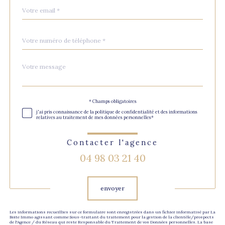
email
*
Téléphone
*
Message
Fieldset
*
par
défaut
Validation
* Champs obligatoires
j'ai pris connaissance de la politique de confidentialité et des informations
relatives au traitement de mes données personnelles*
Contacter l'agence
04 98 03 21 40
Validation
envoyer
Les informations recueillies sur ce formulaire sont enregistrées dans un fichier informatisé par La
Boite Immo agissant comme Sous-traitant du traitement pour la gestion de la clientèle/prospects
de l'Agence / du Réseau qui reste Responsable du Traitement de vos Données personnelles. La base