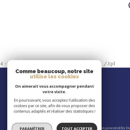
4 -> Erreur de chargement d'un module /.tpl
Comme beaucoup, notre site
utilise les cookies
Se
connecter
On aimerait vous accompagner pendant
votre visite.
En poursuivant, vous acceptez l'utilisation des
cookies par ce site, afin de vous proposer des
espace propriétaire
contenus adaptés et réaliser des statistiques !
© 2026 | Tous droits réservés | Traduction powered by Go
PARAMÉTRER
TOUT ACCEPTER