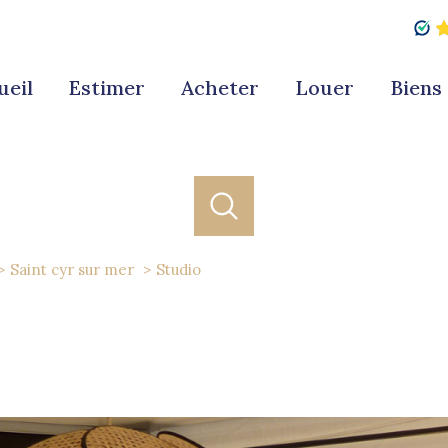
ueil
estimer
acheter
louer
bien
Saint cyr sur mer
Studio
acheter
louer
estimer
de l'ancien
à l'année
1
Localisation
Budget
de l'immo pro
de l'immo pro
-Cyr-sur-Mer