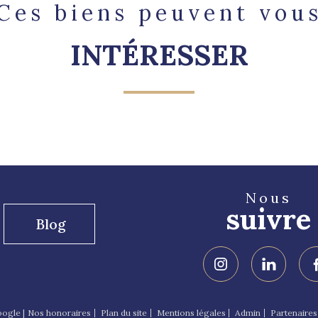
Ces biens peuvent vou
INTÉRESSER
Nous
suivre
Blog
ogle |
Nos honoraires
Plan du site
Mentions légales
Admin
Partenaires