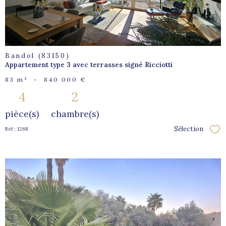
Bandol (83150)
Appartement type 3 avec terrasses signé Ricciotti
83 m²
-
840 000 €
4
2
pièce(s)
chambre(s)
Sélection
Réf : 1268
Sél