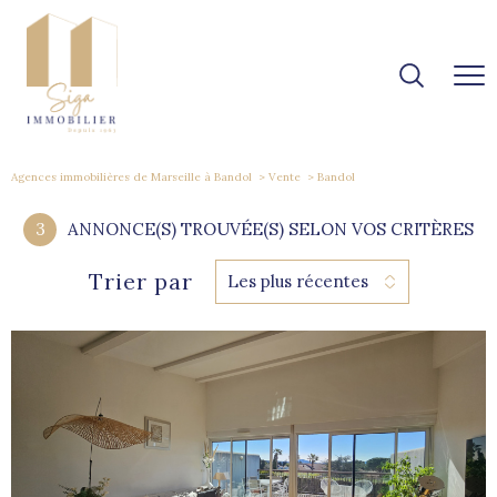
Agences immobilières de Marseille à Bandol
Vente
Bandol
3
ANNONCE(S) TROUVÉE(S) SELON VOS CRITÈRES
Trier par
Les plus récentes
voir le
bien