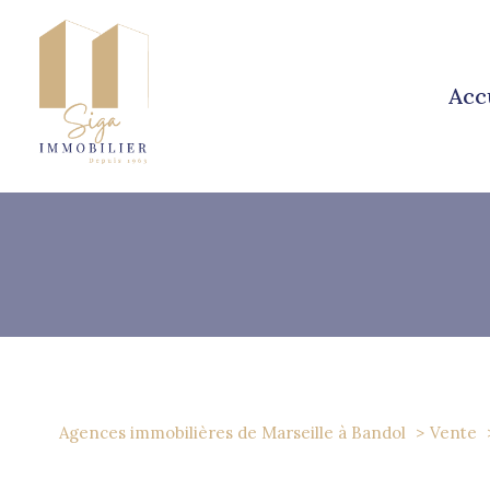
acc
1
Type de bien
Agences immobilières de Marseille à Bandol
Vente
Appartement
63000 