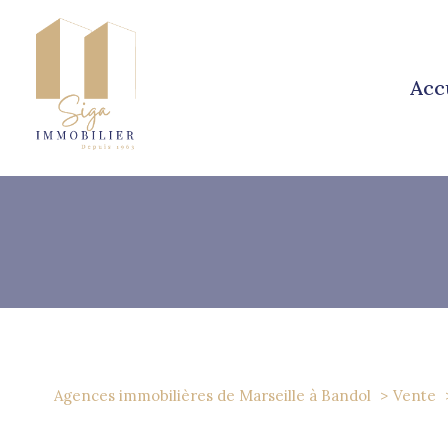
acc
1
Type de bien
Agences immobilières de Marseille à Bandol
Vente
Maison
83640 - Pla