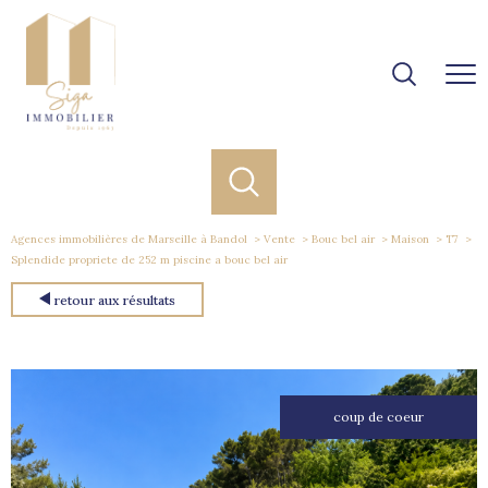
Agences immobilières de Marseille à Bandol
Vente
Bouc bel air
Maison
T7
Splendide propriete de 252 m piscine a bouc bel air
retour aux résultats
coup de coeur