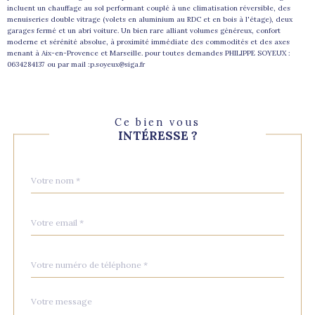
incluent un chauffage au sol performant couplé à une climatisation réversible, des
menuiseries double vitrage (volets en aluminium au RDC et en bois à l'étage), deux
garages fermé et un abri voiture. Un bien rare alliant volumes généreux, confort
moderne et sérénité absolue, à proximité immédiate des commodités et des axes
menant à Aix-en-Provence et Marseille. pour toutes demandes PHILIPPE SOYEUX :
0634284137 ou par mail :
p.soyeux@siga.fr
Ce bien vous
INTÉRESSE ?
Nom
Fieldset
*
par
défaut
email
*
Téléphone
*
Message
Fieldset
*
par