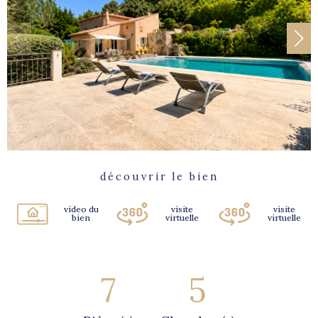
découvrir le bien
video du
visite
visite
bien
virtuelle
virtuelle
7
5