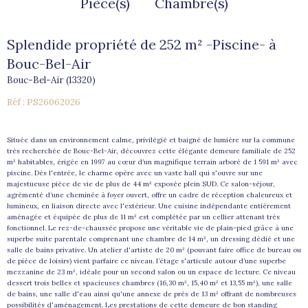
Pièce(s)
Chambre(s)
Splendide propriété de 252 m² -Piscine- à
Bouc-Bel-Air
Bouc-Bel-Air (13320)
Réf : PS26062026
Située dans un environnement calme, privilégié et baigné de lumière sur la commune
très recherchée de Bouc-Bel-Air, découvrez cette élégante demeure familiale de 252
m² habitables, érigée en 1997 au cœur d’un magnifique terrain arboré de 1 591 m² avec
piscine. Dès l'entrée, le charme opère avec un vaste hall qui s'ouvre sur une
majestueuse pièce de vie de plus de 44 m² exposée plein SUD. Ce salon-séjour,
agrémenté d’une cheminée à foyer ouvert, offre un cadre de réception chaleureux et
lumineux, en liaison directe avec l'extérieur. Une cuisine indépendante entièrement
aménagée et équipée de plus de 11 m² est complétée par un cellier attenant très
fonctionnel. Le rez-de-chaussée propose une véritable vie de plain-pied grâce à une
superbe suite parentale comprenant une chambre de 14 m², un dressing dédié et une
salle de bains privative. Un atelier d'artiste de 20 m² (pouvant faire office de bureau ou
de pièce de loisirs) vient parfaire ce niveau. l’étage s'articule autour d’une superbe
mezzanine de 23 m², idéale pour un second salon ou un espace de lecture. Ce niveau
dessert trois belles et spacieuses chambres (16,30 m², 15,40 m² et 13,55 m²), une salle
de bains, une salle d'eau ainsi qu'une annexe de près de 13 m² offrant de nombreuses
possibilités d'aménagement. Les prestations de cette demeure de bon standing