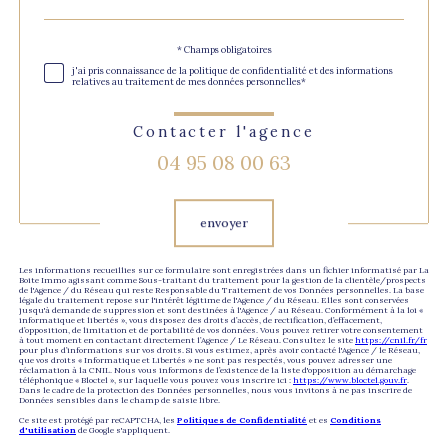
défaut
Validation
* Champs obligatoires
j'ai pris connaissance de la politique de confidentialité et des informations
relatives au traitement de mes données personnelles*
Contacter l'agence
04 95 08 00 63
Validation
envoyer
Les informations recueillies sur ce formulaire sont enregistrées dans un fichier informatisé par La
Boite Immo agissant comme Sous-traitant du traitement pour la gestion de la clientèle/prospects
de l'Agence / du Réseau qui reste Responsable du Traitement de vos Données personnelles. La base
légale du traitement repose sur l'intérêt légitime de l'Agence / du Réseau. Elles sont conservées
jusqu'à demande de suppression et sont destinées à l'Agence / au Réseau. Conformément à la loi «
informatique et libertés », vous disposez des droits d’accès, de rectification, d’effacement,
d’opposition, de limitation et de portabilité de vos données. Vous pouvez retirer votre consentement
à tout moment en contactant directement l’Agence / Le Réseau. Consultez le site
https://cnil.fr/fr
pour plus d’informations sur vos droits. Si vous estimez, après avoir contacté l'Agence / le Réseau,
que vos droits « Informatique et Libertés » ne sont pas respectés, vous pouvez adresser une
réclamation à la CNIL. Nous vous informons de l’existence de la liste d'opposition au démarchage
téléphonique « Bloctel », sur laquelle vous pouvez vous inscrire ici :
https://www.bloctel.gouv.fr
.
Dans le cadre de la protection des Données personnelles, nous vous invitons à ne pas inscrire de
Données sensibles dans le champ de saisie libre.
Ce site est protégé par reCAPTCHA, les
Politiques de Confidentialité
et es
Conditions
d'utilisation
de Google s'appliquent.