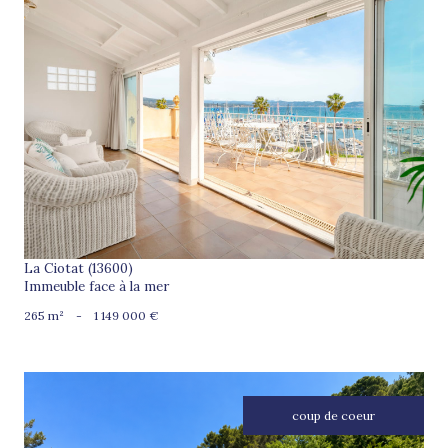
voir le bien
La Ciotat (13600)
Immeuble face à la mer
265 m²
-
1 149 000 €
coup de coeur