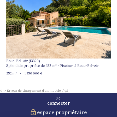
voir le bien
Bouc-Bel-Air (13320)
Splendide propriété de 252 m² -Piscine- à Bouc-Bel-Air
252 m²
-
1 350 000 €
4 -> Erreur de chargement d'un module /.tpl
Se
connecter
espace propriétaire