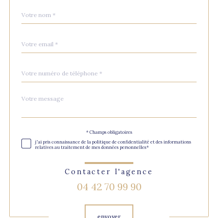
Nom
Fieldset
*
par
défaut
email
*
Téléphone
*
Message
Fieldset
*
par
défaut
Validation
* Champs obligatoires
j'ai pris connaissance de la politique de confidentialité et des informations
relatives au traitement de mes données personnelles*
Contacter l'agence
04 42 70 99 90
Validation
envoyer