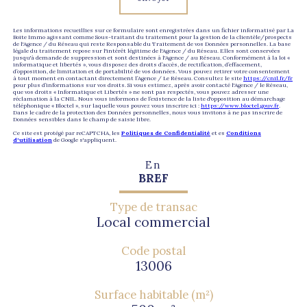
Les informations recueillies sur ce formulaire sont enregistrées dans un fichier informatisé par La
Boite Immo agissant comme Sous-traitant du traitement pour la gestion de la clientèle/prospects
de l'Agence / du Réseau qui reste Responsable du Traitement de vos Données personnelles. La base
légale du traitement repose sur l'intérêt légitime de l'Agence / du Réseau. Elles sont conservées
jusqu'à demande de suppression et sont destinées à l'Agence / au Réseau. Conformément à la loi «
informatique et libertés », vous disposez des droits d’accès, de rectification, d’effacement,
d’opposition, de limitation et de portabilité de vos données. Vous pouvez retirer votre consentement
à tout moment en contactant directement l’Agence / Le Réseau. Consultez le site
https://cnil.fr/fr
pour plus d’informations sur vos droits. Si vous estimez, après avoir contacté l'Agence / le Réseau,
que vos droits « Informatique et Libertés » ne sont pas respectés, vous pouvez adresser une
réclamation à la CNIL. Nous vous informons de l’existence de la liste d'opposition au démarchage
téléphonique « Bloctel », sur laquelle vous pouvez vous inscrire ici :
https://www.bloctel.gouv.fr
.
Dans le cadre de la protection des Données personnelles, nous vous invitons à ne pas inscrire de
Données sensibles dans le champ de saisie libre.
Ce site est protégé par reCAPTCHA, les
Politiques de Confidentialité
et es
Conditions
d'utilisation
de Google s'appliquent.
En
BREF
Type de transac
Local commercial
Code postal
13006
Surface habitable (m²)