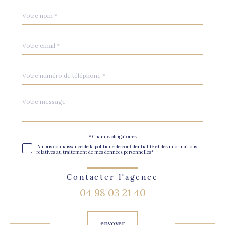
Nom
Fieldset
*
par
défaut
email
*
Téléphone
*
Message
Fieldset
*
par
défaut
Validation
* Champs obligatoires
j'ai pris connaissance de la politique de confidentialité et des informations
relatives au traitement de mes données personnelles*
Contacter l'agence
04 98 03 21 40
Validation
envoyer