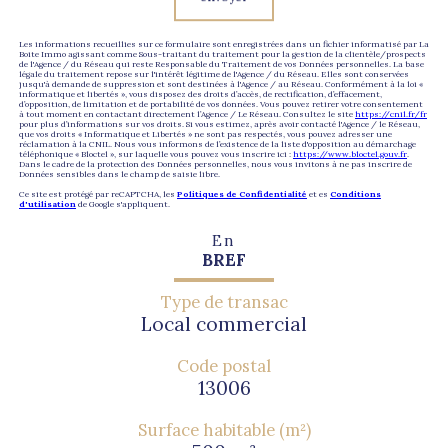
Les informations recueillies sur ce formulaire sont enregistrées dans un fichier informatisé par La
Boite Immo agissant comme Sous-traitant du traitement pour la gestion de la clientèle/prospects
de l'Agence / du Réseau qui reste Responsable du Traitement de vos Données personnelles. La base
légale du traitement repose sur l'intérêt légitime de l'Agence / du Réseau. Elles sont conservées
jusqu'à demande de suppression et sont destinées à l'Agence / au Réseau. Conformément à la loi «
informatique et libertés », vous disposez des droits d’accès, de rectification, d’effacement,
d’opposition, de limitation et de portabilité de vos données. Vous pouvez retirer votre consentement
à tout moment en contactant directement l’Agence / Le Réseau. Consultez le site
https://cnil.fr/fr
pour plus d’informations sur vos droits. Si vous estimez, après avoir contacté l'Agence / le Réseau,
que vos droits « Informatique et Libertés » ne sont pas respectés, vous pouvez adresser une
réclamation à la CNIL. Nous vous informons de l’existence de la liste d'opposition au démarchage
téléphonique « Bloctel », sur laquelle vous pouvez vous inscrire ici :
https://www.bloctel.gouv.fr
.
Dans le cadre de la protection des Données personnelles, nous vous invitons à ne pas inscrire de
Données sensibles dans le champ de saisie libre.
Ce site est protégé par reCAPTCHA, les
Politiques de Confidentialité
et es
Conditions
d'utilisation
de Google s'appliquent.
En
BREF
Type de transac
Local commercial
Code postal
13006
Surface habitable (m²)