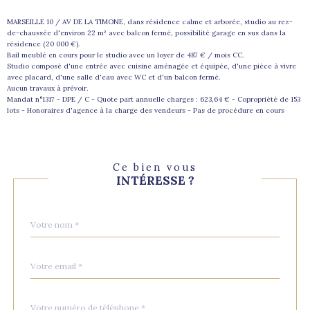
MARSEILLE 10 / AV DE LA TIMONE, dans résidence calme et arborée, studio au rez-
de-chaussée d'environ 22 m² avec balcon fermé, possibilité garage en sus dans la
résidence (20 000 €).
Bail meublé en cours pour le studio avec un loyer de 487 € / mois CC.
Studio composé d'une entrée avec cuisine aménagée et équipée, d'une pièce à vivre
avec placard, d'une salle d'eau avec WC et d'un balcon fermé.
Aucun travaux à prévoir.
Mandat n°1317 - DPE / C - Quote part annuelle charges : 623,64 € - Copropriété de 153
lots - Honoraires d'agence à la charge des vendeurs - Pas de procédure en cours
Ce bien vous
INTÉRESSE ?
Nom
Fieldset
*
par
défaut
email
*
Téléphone
*