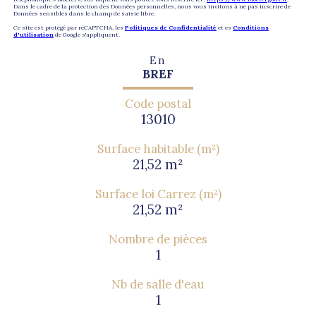
Dans le cadre de la protection des Données personnelles, nous vous invitons à ne pas inscrire de
Données sensibles dans le champ de saisie libre.
Ce site est protégé par reCAPTCHA, les
Politiques de Confidentialité
et es
Conditions
d'utilisation
de Google s'appliquent.
En
BREF
Code postal
13010
Surface habitable (m²)
21,52 m²
Surface loi Carrez (m²)
21,52 m²
Nombre de pièces
1
Nb de salle d'eau
1