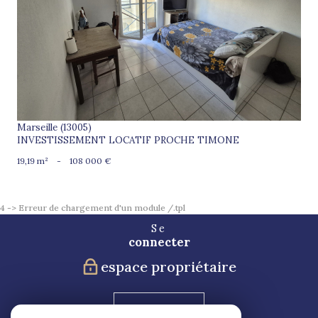
voir le bien
Marseille (13005)
INVESTISSEMENT LOCATIF PROCHE TIMONE
19,19 m²
-
108 000 €
4 -> Erreur de chargement d'un module /.tpl
Se
connecter
espace propriétaire
Blog