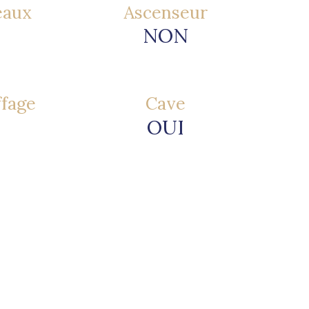
eaux
Ascenseur
NON
ffage
Cave
OUI