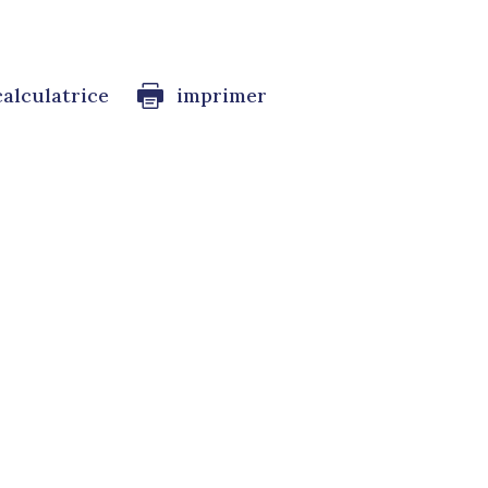
calculatrice
imprimer
s