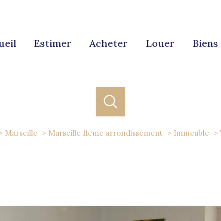
ueil
estimer
acheter
louer
bien
Marseille
Marseille 11eme arrondissement
Immeuble
acheter
louer
estimer
de l'ancien
à l'année
1
Localisation
Budget
de l'immo pro
de l'immo pro
rseille