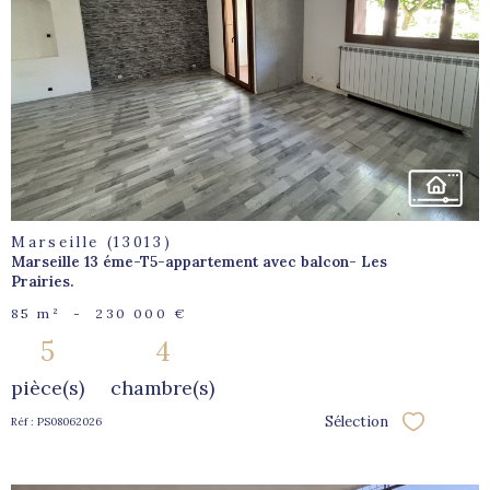
voir le
bien
Marseille (13013)
Marseille 13 éme-T5-appartement avec balcon- Les
Prairies.
85 m²
-
230 000 €
5
4
pièce(s)
chambre(s)
Sélection
Réf : PS08062026
Sélectionne