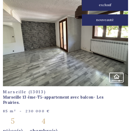
exclusif
nouveauté
voir le
bien
Marseille (13013)
Marseille 13 éme-T5-appartement avec balcon- Les
Prairies.
85 m²
-
230 000 €
5
4
pièce(s)
chambre(s)