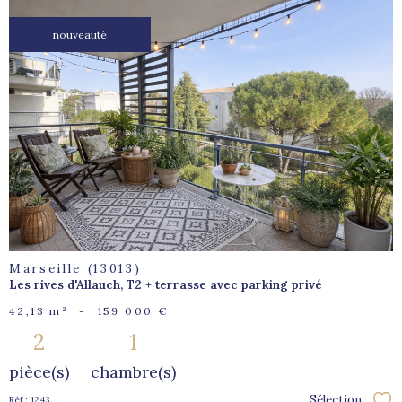
nouveauté
voir le
bien
Marseille (13013)
Les rives d'Allauch, T2 + terrasse avec parking privé
42,13 m²
-
159 000 €
2
1
pièce(s)
chambre(s)
Sélection
Réf : 1243