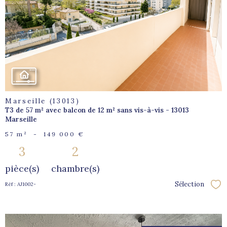
voir le
bien
Marseille (13013)
T3 de 57 m² avec balcon de 12 m² sans vis-à-vis - 13013
Marseille
57 m²
-
149 000 €
3
2
pièce(s)
chambre(s)
Sélection
Réf : AJ1002-
Sél