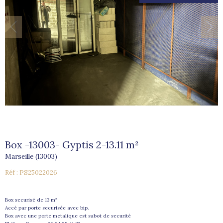
Box -13003- Gyptis 2-13.11 m²
Marseille (13003)
Réf : PS25022026
Box securisé de 13 m²
Accé par porte securisée avec bip.
Box avec une porte metalique est sabot de securité