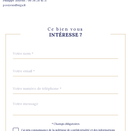
Philippe Soyeux : 06 34 28 41 37
p.soyeux@siga.fr
Ce bien vous
INTÉRESSE ?
Nom
Fieldset
*
par
défaut
email
*
Téléphone
*
Message
Fieldset
*
par
défaut
Validation
* Champs obligatoires
j'ai pris connaissance de la politique de confidentialité et des informations