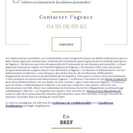
relatives au traitement de mes données personnelles*
Contacter l'agence
04 95 08 00 63
Validation
envoyer
Les informations recueillies sur ce formulaire sont enregistrées dans un fichier informatisé par La
Boite Immo agissant comme Sous-traitant du traitement pour la gestion de la clientèle/prospects
de l'Agence / du Réseau qui reste Responsable du Traitement de vos Données personnelles. La base
légale du traitement repose sur l'intérêt légitime de l'Agence / du Réseau. Elles sont conservées
jusqu'à demande de suppression et sont destinées à l'Agence / au Réseau. Conformément à la loi «
informatique et libertés », vous disposez des droits d’accès, de rectification, d’effacement,
d’opposition, de limitation et de portabilité de vos données. Vous pouvez retirer votre consentement
à tout moment en contactant directement l’Agence / Le Réseau. Consultez le site
https://cnil.fr/fr
pour plus d’informations sur vos droits. Si vous estimez, après avoir contacté l'Agence / le Réseau,
que vos droits « Informatique et Libertés » ne sont pas respectés, vous pouvez adresser une
réclamation à la CNIL. Nous vous informons de l’existence de la liste d'opposition au démarchage
téléphonique « Bloctel », sur laquelle vous pouvez vous inscrire ici :
https://www.bloctel.gouv.fr
.
Dans le cadre de la protection des Données personnelles, nous vous invitons à ne pas inscrire de
Données sensibles dans le champ de saisie libre.
Ce site est protégé par reCAPTCHA, les
Politiques de Confidentialité
et es
Conditions
d'utilisation
de Google s'appliquent.
En
BREF