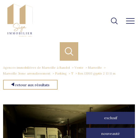
Agences immobilières de Marseille à Bandol
Vente
Marseille
Marseille 3eme arrondissement
Parking
T
Box 13003 gyptis 2 13 11 m
retour aux résultats
exclusif
nouveauté