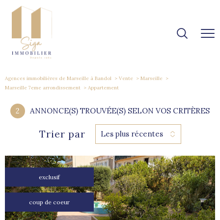
Agences immobilières de Marseille à Bandol
Vente
Marseille
Marseille 7eme arrondissement
Appartement
2
ANNONCE(S) TROUVÉE(S) SELON VOS CRITÈRES
Trier par
Les plus récentes
exclusif
coup de coeur