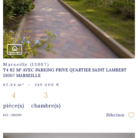
voir le
bien
Marseille (13007)
T4 82 M² AVEC PARKING PRIVE QUARTIER SAINT LAMBERT
13007 MARSEILLE
82,64 m²
-
349 000 €
4
3
pièce(s)
chambre(s)
Sélection
Réf : CM1359
Sél