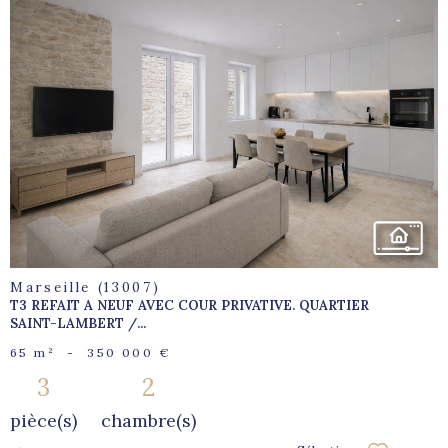
voir le
bien
Marseille (13007)
T3 REFAIT A NEUF AVEC COUR PRIVATIVE. QUARTIER
SAINT-LAMBERT /...
65 m²
-
350 000 €
3
2
pièce(s)
chambre(s)