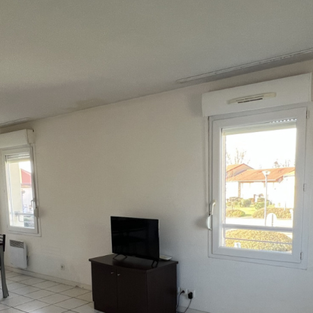
voir les
5
annonces