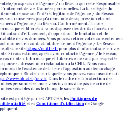
ientèle/prospects de l'Agence / du Réseau qui reste Responsable
 Traitement de vos Données personnelles. La base légale du
aitement repose sur l'intérêt légitime de l'Agence / du Réseau.
les sont conservées jusqu'à demande de suppression et sont
stinées à l'Agence / au Réseau. Conformément à la loi «
formatique et libertés », vous disposez des droits d’accès, de
ctification, d’effacement, d’opposition, de limitation et de
rtabilité de vos données. Vous pouvez retirer votre consentement
tout moment en contactant directement l’Agence / Le Réseau.
nsultez le site
https://cnil.fr/fr
pour plus d’informations sur vos
oits. Si vous estimez, après avoir contacté l'Agence / le Réseau,
e vos droits « Informatique et Libertés » ne sont pas respectés,
us pouvez adresser une réclamation à la CNIL. Nous vous
formons de l’existence de la liste d'opposition au démarchage
léphonique « Bloctel », sur laquelle vous pouvez vous inscrire ici :
tps://www.bloctel.gouv.fr
. Dans le cadre de la protection des
nnées personnelles, nous vous invitons à ne pas inscrire de
nnées sensibles dans le champ de saisie libre.
 site est protégé par reCAPTCHA, les
Politiques de
nfidentialité
et es
Conditions d'utilisation
de Google
appliquent.