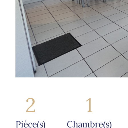
2
1
Pièce(s)
Chambre(s)