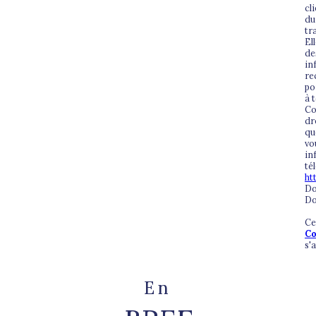
cl
du
tr
El
de
in
re
po
à 
Co
dr
qu
vo
in
té
ht
Do
Do
Ce
Co
s'
En