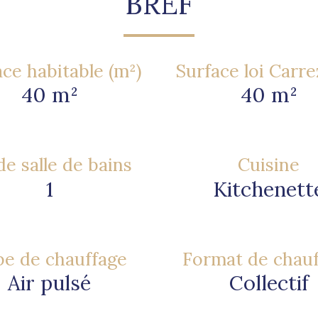
BREF
ce habitable (m²)
Surface loi Carre
40 m²
40 m²
e salle de bains
Cuisine
1
Kitchenett
e de chauffage
Format de chau
Air pulsé
Collectif