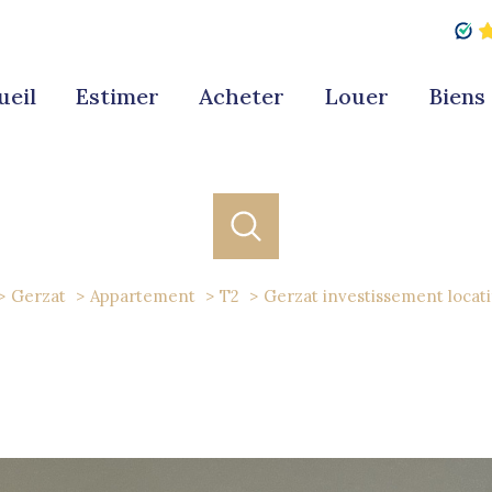
ueil
estimer
acheter
louer
bien
Gerzat
Appartement
T2
Gerzat investissement locati
acheter
louer
estimer
de l'ancien
à l'année
1
Localisation
Budget
de l'immo pro
de l'immo pro
- Gerzat
2 Pièces