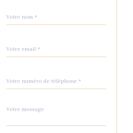
Nom
Fieldset
*
par
défaut
email
*
Téléphone
*
Message
Fieldset
*
par
défaut