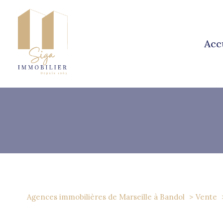
acc
1
Type de bien
Agences immobilières de Marseille à Bandol
Vente
Maison
83150 - Band