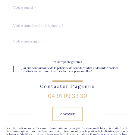
email
*
Téléphone
*
Message
Fieldset
*
par
défaut
Validation
* Champs obligatoires
j'ai pris connaissance de la politique de confidentialité et des informations
relatives au traitement de mes données personnelles*
Contacter l'agence
04 91 09 33 30
Validation
envoyer
Les informations recueillies sur ce formulaire sont enregistrées dans un fichier informatisé par La
Boite Immo agissant comme Sous-traitant du traitement pour la gestion de la clientèle/prospects
de l'Agence / du Réseau qui reste Responsable du Traitement de vos Données personnelles. La base