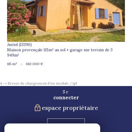
voir le bien
Auriol (13390)
Maison provençale 115m² au sol + garage sur terrain de 3
949m²
115 m²
-
610 000 €
4 -> Erreur de chargement d'un module /.tpl
Se
connecter
espace propriétaire
Blog