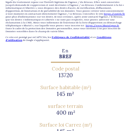
légale du traitement repose sur l'intérêt légitime de l'Agence / du Réseau. Elles sont conservées
jusqu'à demande de suppression et sont destinées à l'Agence / au Réseau. Conformément à la loi «
informatique et libertés », vous disposez des droits d’accès, de rectification, d’effacement,
d’opposition, de limitation et de portabilité de vos données. Vous pouvez retirer votre consentement
à tout moment en contactant directement l’Agence / Le Réseau. Consultez le site
https://cnil.fr/fr
pour plus d’informations sur vos droits. Si vous estimez, après avoir contacté l'Agence / le Réseau,
que vos droits « Informatique et Libertés » ne sont pas respectés, vous pouvez adresser une
réclamation à la CNIL. Nous vous informons de l’existence de la liste d'opposition au démarchage
téléphonique « Bloctel », sur laquelle vous pouvez vous inscrire ici :
https://www.bloctel.gouv.fr
.
Dans le cadre de la protection des Données personnelles, nous vous invitons à ne pas inscrire de
Données sensibles dans le champ de saisie libre.
Ce site est protégé par reCAPTCHA, les
Politiques de Confidentialité
et es
Conditions
d'utilisation
de Google s'appliquent.
En
BREF
Code postal
13720
Surface habitable (m²)
145 m²
surface terrain
400 m²
Surface loi Carrez (m²)