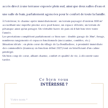
accès direct à une terrasse exposée plein sud, ainsi que deux salles d’eau et
une salle de bain, parfaitement agencées pour le confort de toute la famille.
À l’extérieur, le charme opère immédiatement : un terrain paysager d’environ 1100 m²
accueillant une superbe piscine avec pool house, un espace détente, un terrain de
pétanque ainsi qu’un potager. Un véritable havre de paix où il fait bon vivre toute
l’année.
Les prestations complètent parfaitement ce bien rare : double garage de 36m², forage,
nombreux rangements et espaces fonctionnels (mezzanine, combles, etc.)
Situation idéale : en plein cœur du village de La Bouilladisse, à proximité immédiate
des commodités (tramway en fonction début 2027) tout en bénéficiant d’un calme
privilégié.
Un bien coup de cœur, alliant charme, confort et qualité de vie, à découvrir sans
tarder.
Ce bien vous
INTÉRESSE ?
Nom
Fieldset
*
par
défaut