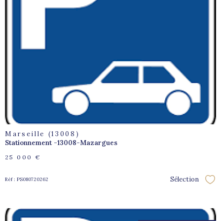
voir le
bien
Marseille (13008)
Stationnement -13008-Mazargues
25 000 €
Sélection
Réf : PS080720262
Sél