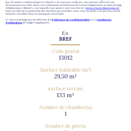
que vos droits « Informatique et Libertés » ne sont pas respectés, vous pouvez adresser une
réclamation à la CNIL. Nous vous informons de l’existence de la liste d'opposition au démarchage
téléphonique « Bloctel », sur laquelle vous pouvez vous inscrire ici :
https://www.bloctel.gouv.fr
.
Dans le cadre de la protection des Données personnelles, nous vous invitons à ne pas inscrire de
Données sensibles dans le champ de saisie libre.
Ce site est protégé par reCAPTCHA, les
Politiques de Confidentialité
et es
Conditions
d'utilisation
de Google s'appliquent.
En
BREF
Code postal
13012
Surface habitable (m²)
29,50 m²
surface terrain
133 m²
Nombre de chambre(s)
1
Nombre de pièces