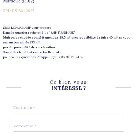
Marseille (13012)
Réf : PS18042025
SIGA LONGCHAMP vous propose
Dans le quartier recherché de "SAINT BARNABE"
Maison a renovée complètement de 29.5 m² avec possibilité de faire 40 m² en tout.
sur un terrain de 133 m².
pas de possibilité de surelevation.
Pas d'electricité ni eau actuellement
pour toutes questions Philippe Soyeux 06-34-28-41-37
Ce bien vous
INTÉRESSE ?
Nom
Fieldset
*
par
défaut
email
*