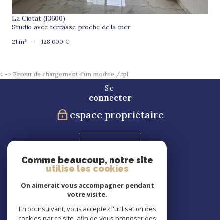
La Ciotat (13600)
Studio avec terrasse proche de la mer
21 m²
-
128 000 €
4 -> Erreur de chargement d'un module /.tpl
Se
connecter
espace propriétaire
Blog
Comme beaucoup, notre site
utilise les cookies
Nous
suivre
On aimerait vous accompagner pendant
votre visite.
En poursuivant, vous acceptez l'utilisation des
cookies par ce site, afin de vous proposer des