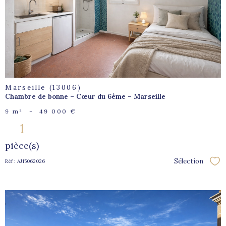
bien
Marseille (13006)
Chambre de bonne – Cœur du 6ème – Marseille
9 m²
-
49 000 €
1
pièce(s)
Sélection
Réf : AJ15062026
Sél