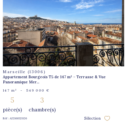
voir le
bien
Marseille (13006)
Appartement Bourgeois T5 de 147 m² – Terrasse & Vue
Panoramique Mer...
147 m²
-
549 000 €
5
3
pièce(s)
chambre(s)
Sélection
Réf : AJ216032026
Sélectionne