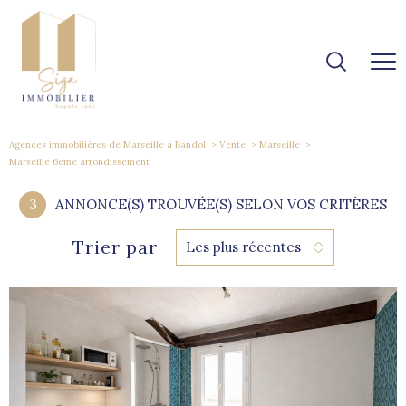
Agences immobilières de Marseille à Bandol
Vente
Marseille
Marseille 6eme arrondissement
3
ANNONCE(S) TROUVÉE(S) SELON VOS CRITÈRES
Trier par
Les plus récentes
voir le