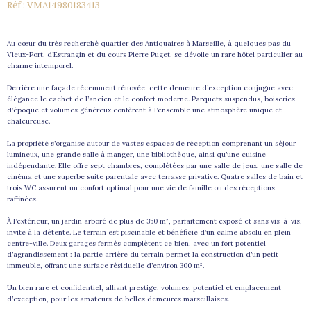
Réf : VMA14980183413
Au cœur du très recherché quartier des Antiquaires à Marseille, à quelques pas du
Vieux-Port, d’Estrangin et du cours Pierre Puget, se dévoile un rare hôtel particulier au
charme intemporel.
Derrière une façade récemment rénovée, cette demeure d’exception conjugue avec
élégance le cachet de l’ancien et le confort moderne. Parquets suspendus, boiseries
d’époque et volumes généreux confèrent à l’ensemble une atmosphère unique et
chaleureuse.
La propriété s’organise autour de vastes espaces de réception comprenant un séjour
lumineux, une grande salle à manger, une bibliothèque, ainsi qu’une cuisine
indépendante. Elle offre sept chambres, complétées par une salle de jeux, une salle de
cinéma et une superbe suite parentale avec terrasse privative. Quatre salles de bain et
trois WC assurent un confort optimal pour une vie de famille ou des réceptions
raffinées.
À l’extérieur, un jardin arboré de plus de 350 m², parfaitement exposé et sans vis-à-vis,
invite à la détente. Le terrain est piscinable et bénéficie d’un calme absolu en plein
centre-ville. Deux garages fermés complètent ce bien, avec un fort potentiel
d’agrandissement : la partie arrière du terrain permet la construction d’un petit
immeuble, offrant une surface résiduelle d’environ 300 m².
Un bien rare et confidentiel, alliant prestige, volumes, potentiel et emplacement
d’exception, pour les amateurs de belles demeures marseillaises.