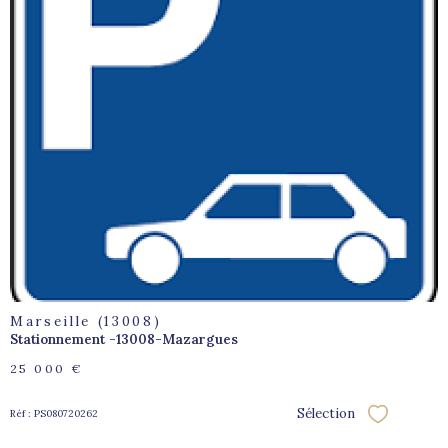
voir le
bien
Marseille (13008)
Stationnement -13008-Mazargues
25 000 €
Sélection
Réf : PS080720262
Sélectionne