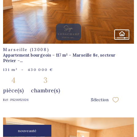
bien
Marseille (13008)
Appartement bourgeois – 117 m² – Marseille 8e, secteur
Périer –...
131 m²
-
430 000 €
4
3
pièce(s)
chambre(s)
Sélection
Réf : PS20052026
Sélectionne
nouveauté