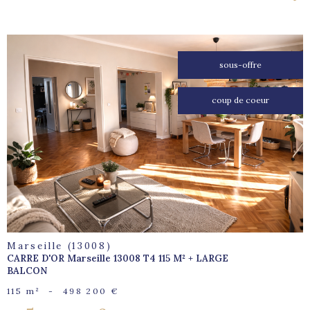
sous-offre
coup de coeur
voir le
bien
Marseille (13008)
CARRE D'OR Marseille 13008 T4 115 M² + LARGE
BALCON
115 m²
-
498 200 €