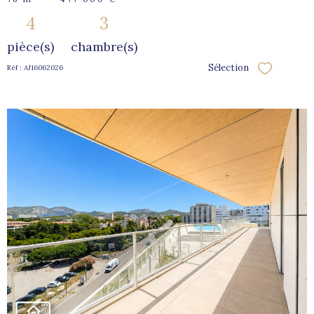
4
3
pièce(s)
chambre(s)
Sélection
Réf : AJ16062026
Sélectionne
voir le
bien