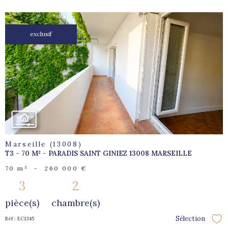
exclusif
voir le
bien
Marseille (13008)
T3 - 70 M² - PARADIS SAINT GINIEZ 13008 MARSEILLE
70 m²
-
260 000 €
3
2
pièce(s)
chambre(s)
Sélection
Réf : EC1345
Sél