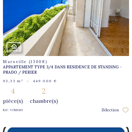
voir le
bien
Marseille (13008)
APPARTEMENT TYPE 3/4 DANS RESIDENCE DE STANDING -
PRADO / PERIER
93,33 m²
-
449 000 €
4
2
pièce(s)
chambre(s)
Sélection
Réf : VCM1363
Sél