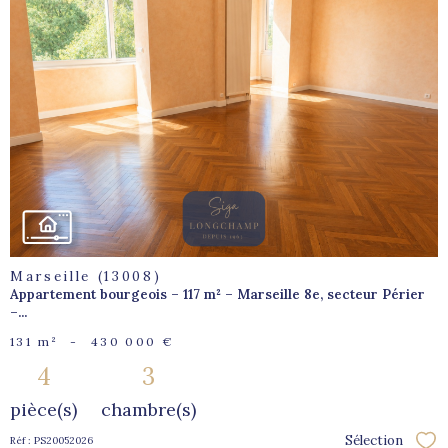
voir le
bien
Marseille (13008)
Appartement bourgeois – 117 m² – Marseille 8e, secteur Périer
–...
131 m²
-
430 000 €
4
3
pièce(s)
chambre(s)
Sélection
Réf : PS20052026
Sél