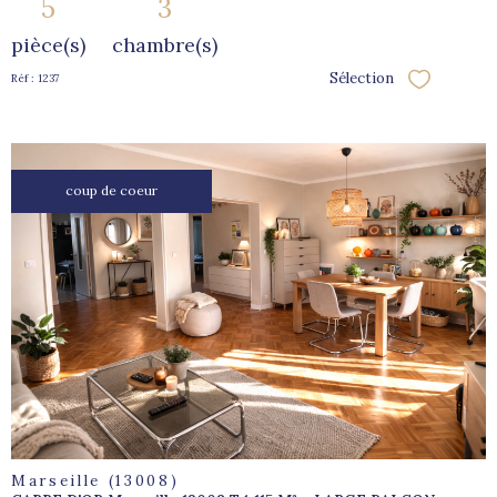
5
3
pièce(s)
chambre(s)
Sélection
Réf : 1237
Sélectionne
coup de coeur
voir le
bien
Marseille (13008)