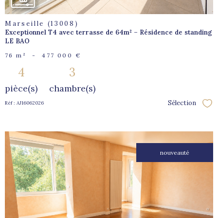
Marseille (13008)
Exceptionnel T4 avec terrasse de 64m² – Résidence de standing
LE BAO
76 m²
-
477 000 €
4
3
pièce(s)
chambre(s)
Sélection
Réf : AJ16062026
Sél
nouveauté
voir le