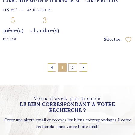
CARRE D'OR Marseille 13008 T4 115 M² + LARGE BALCON
115 m²
-
498 200 €
5
3
pièce(s)
chambre(s)
Sélection
Réf : 1237
Sél
1
2
Vous n'avez pas trouvé
LE BIEN CORRESPONDANT À VOTRE
RECHERCHE ?
Créer une alerte email et recevez les biens correspondants à votre
recherche dans votre boîte mail !