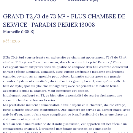
GRAND T2/3 de 73 M² - PLUS CHAMBRE DE
SERVICE- PARADIS PERIER 13008
Marseille (13008)
Réf : 1266
SIGA Côté Sud vous présente en exclusivité ce charmant appartement T2/3 de 73 m²,
situé au 5ᵉ étage sur 7 avec ascenseur, dans le secteur très prisé Paradis / Périer.
Cet appartement aux prestations de qualité se compose d’un hall d’entrée desservant
un vaste séjour lumineux, climatisé, avec cuisine américaine moderne entièrement
équipée, ouvrant sur un agréable petit balcon. La partie nuit propose une grande
chambre également climatisée, dotée d’un très grand placard, ainsi qu’une salle de
bain de style japonais (douche et baignoire) avec rangements. Un balcon fermé,
accessible depuis la chambre, vient compléter cet espace.
Initialement configuré en T3, ce bien offre la possibilité de recréer facilement une
seconde chambre selon vos besoins.
Les prestations incluent : climatisation dans le séjour et la chambre, double vitrage,
porte d’entrée sécurisée et interphone. Une chambre de service au dernier étage, avec
arrivée d’eau, ainsi qu’une cave complètent ce bien. Possibilité de louer une place de
stationnement à proximité.
Situé au sein d’une résidence de standing sécurisée, cet appartement bénéficie d’un
emplacement privilégié, à proximité immédiate de toutes les commodités.