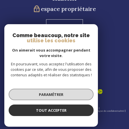
espace propriétaire
Blog
Comme beaucoup, notre site
utilise les cookies
Nous
suivre
On aimerait vous accompagner pendant
votre visite.
En poursuivant, vous acceptez l'utilisation des
cookies par ce site, afin de vous proposer des
Nous
contenus adaptés et réaliser des statistiques !
adhérons
PARAMÉTRER
© 2026 | Tous droits réservés | Traduction powered by Google |
TOUT ACCEPTER
Nos honoraires
Plan du site
Mentions légales
Admin
Partenaires
Politique de confidentialité
Politique RGPD
Cookies