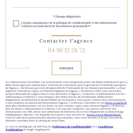
par
défaut
Validation
* Champs obligatoires
j'ai pris connaissance de la politique de confidentialité et des informations
relatives au traitement de mes données personnelles*
Contacter l'agence
04 96 12 28 72
Validation
envoyer
Les informations recueillies sur ce formulaire sont enregistrées dans un fichier informatisé par La
Boite Immo agissant comme Sous-traitant du traitement pour la gestion de la clientèle/prospects
de l'Agence / du Réseau qui reste Responsable du Traitement de vos Données personnelles. La base
légale du traitement repose sur l'intérêt légitime de l'Agence / du Réseau. Elles sont conservées
jusqu'à demande de suppression et sont destinées à l'Agence / au Réseau. Conformément à la loi «
informatique et libertés », vous disposez des droits d’accès, de rectification, d’effacement,
d’opposition, de limitation et de portabilité de vos données. Vous pouvez retirer votre consentement
à tout moment en contactant directement l’Agence / Le Réseau. Consultez le site
https://cnil.fr/fr
pour plus d’informations sur vos droits. Si vous estimez, après avoir contacté l'Agence / le Réseau,
que vos droits « Informatique et Libertés » ne sont pas respectés, vous pouvez adresser une
réclamation à la CNIL. Nous vous informons de l’existence de la liste d'opposition au démarchage
téléphonique « Bloctel », sur laquelle vous pouvez vous inscrire ici :
https://www.bloctel.gouv.fr
.
Dans le cadre de la protection des Données personnelles, nous vous invitons à ne pas inscrire de
Données sensibles dans le champ de saisie libre.
Ce site est protégé par reCAPTCHA, les
Politiques de Confidentialité
et es
Conditions
d'utilisation
de Google s'appliquent.