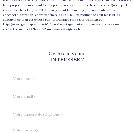
Prix de vente : 349 000€, honoraires inclus à charge mandant. Bien soumis au statut de
la copropriété comprenant 15 lots principaux. Pas de procédure en cours. Quote-part
mensuelle des charges : 233 € comprenant le chauffage, l'eau chaude et froide,
ascenseur, entretien, charges générales. DPE D. Les informations sur les risques
auxquels ce bien est exposé sont disponibles sur le site Géorisques
http://www.georisques.gouv.fr
”. Pour davantage d’informations, vous pouvez nous
contacter au :
07.83.34.00.52 ou
c.morantin@siga.fr
.
Ce bien vous
INTÉRESSE ?
Nom
Fieldset
*
par
défaut
email
*
Téléphone
*
Message
Fieldset
*