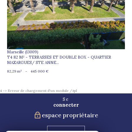
voir le bien
Marseille (13009)
T4 82 M² - TERRASSES ET DOUBLE BOX - QUARTIER
MAZARGUES/ STE ANNE...
82,29 m²
-
445 000 €
4 -> Erreur de chargement d'un module /.tpl
Se
connecter
espace propriétaire