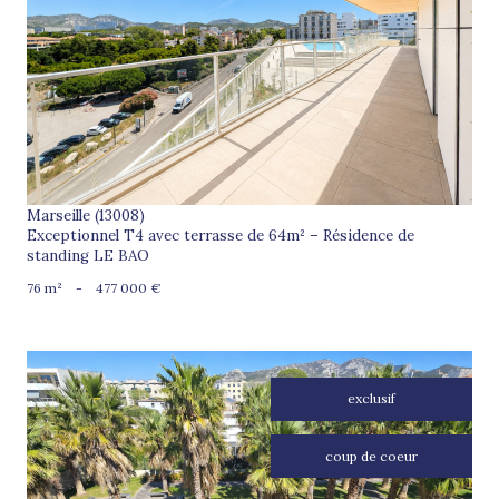
voir le bien
Marseille (13008)
Exceptionnel T4 avec terrasse de 64m² – Résidence de
standing LE BAO
76 m²
-
477 000 €
exclusif
coup de coeur