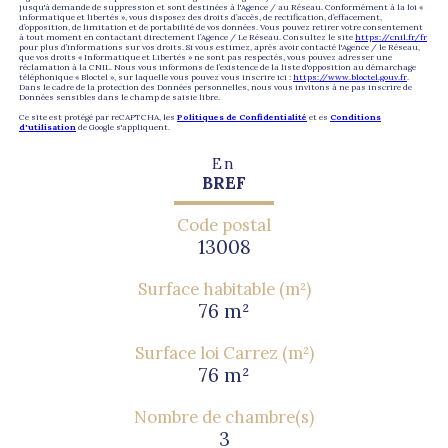
jusqu'à demande de suppression et sont destinées à l'Agence / au Réseau. Conformément à la loi «
informatique et libertés », vous disposez des droits d’accès, de rectification, d’effacement,
d’opposition, de limitation et de portabilité de vos données. Vous pouvez retirer votre consentement
à tout moment en contactant directement l’Agence / Le Réseau. Consultez le site
https://cnil.fr/fr
pour plus d’informations sur vos droits. Si vous estimez, après avoir contacté l'Agence / le Réseau,
que vos droits « Informatique et Libertés » ne sont pas respectés, vous pouvez adresser une
réclamation à la CNIL. Nous vous informons de l’existence de la liste d'opposition au démarchage
téléphonique « Bloctel », sur laquelle vous pouvez vous inscrire ici :
https://www.bloctel.gouv.fr
.
Dans le cadre de la protection des Données personnelles, nous vous invitons à ne pas inscrire de
Données sensibles dans le champ de saisie libre.
Ce site est protégé par reCAPTCHA, les
Politiques de Confidentialité
et es
Conditions
d'utilisation
de Google s'appliquent.
En
BREF
Code postal
13008
Surface habitable (m²)
76 m²
Surface loi Carrez (m²)
76 m²
Nombre de chambre(s)
3