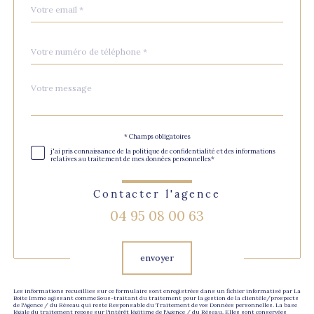
email
*
Téléphone
*
Message
Fieldset
*
par
défaut
Validation
* Champs obligatoires
j'ai pris connaissance de la politique de confidentialité et des informations
relatives au traitement de mes données personnelles*
Contacter l'agence
04 95 08 00 63
Validation
envoyer
Les informations recueillies sur ce formulaire sont enregistrées dans un fichier informatisé par La
Boite Immo agissant comme Sous-traitant du traitement pour la gestion de la clientèle/prospects
de l'Agence / du Réseau qui reste Responsable du Traitement de vos Données personnelles. La base
légale du traitement repose sur l'intérêt légitime de l'Agence / du Réseau. Elles sont conservées