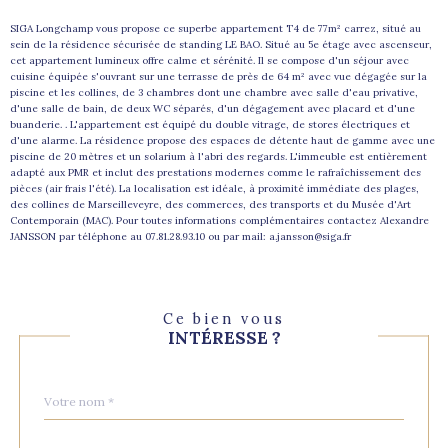
SIGA Longchamp vous propose ce superbe appartement T4 de 77m² carrez, situé au
sein de la résidence sécurisée de standing LE BAO. Situé au 5e étage avec ascenseur,
cet appartement lumineux offre calme et sérénité. Il se compose d'un séjour avec
cuisine équipée s'ouvrant sur une terrasse de près de 64 m² avec vue dégagée sur la
piscine et les collines, de 3 chambres dont une chambre avec salle d'eau privative,
d'une salle de bain, de deux WC séparés, d'un dégagement avec placard et d'une
buanderie. . L'appartement est équipé du double vitrage, de stores électriques et
d'une alarme. La résidence propose des espaces de détente haut de gamme avec une
piscine de 20 mètres et un solarium à l'abri des regards. L'immeuble est entièrement
adapté aux PMR et inclut des prestations modernes comme le rafraîchissement des
pièces (air frais l'été). La localisation est idéale, à proximité immédiate des plages,
des collines de Marseilleveyre, des commerces, des transports et du Musée d'Art
Contemporain (MAC). Pour toutes informations complémentaires contactez Alexandre
JANSSON par téléphone au 07.81.28.93.10 ou par mail:
a.jansson@siga.fr
Ce bien vous
INTÉRESSE ?
Nom
Fieldset
*
par
défaut