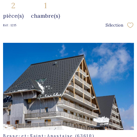
2
1
pièce(s)
chambre(s)
Sélection
Réf : 1215
Sél
voir le
bien
Besse-et-Saint-Anastaise (63610)