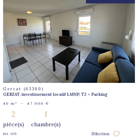
voir le
bien
Gerzat (63360)
GERZAT, investissement locatif LMNP, T2 + Parking
40 m²
-
47 000 €
2
1
pièce(s)
chambre(s)
Sélection
Réf : 1215
Sélectionne