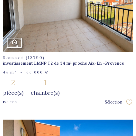
bien
Rousset (13790)
investissement LMNP T2 de 34 m² proche Aix-En -Provence
44 m²
-
66 000 €
2
1
pièce(s)
chambre(s)
Sélection
Réf : 1216
Sél