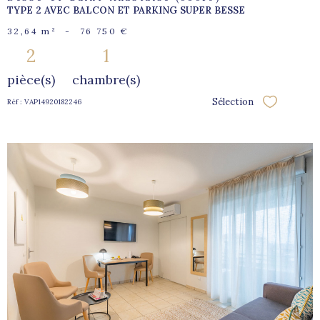
TYPE 2 AVEC BALCON ET PARKING SUPER BESSE
32,64 m²
-
76 750 €
2
1
pièce(s)
chambre(s)
Sélection
Réf : VAP14920182246
Sélectionne
voir le
bien