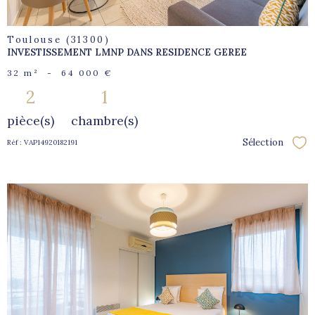
Toulouse (31300)
INVESTISSEMENT LMNP DANS RESIDENCE GEREE
32 m²
-
64 000 €
2
1
pièce(s)
chambre(s)
Sélection
Réf : VAP14920182191
Sél
voir le
bien