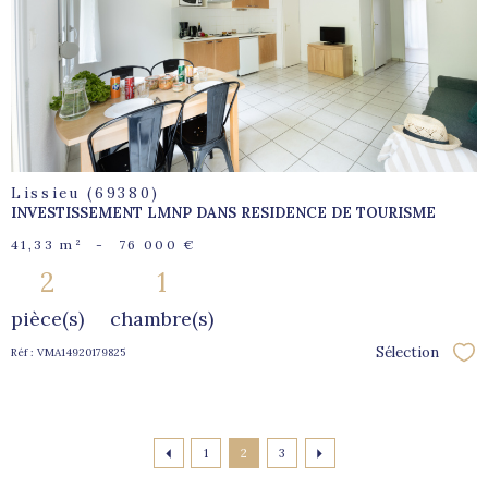
bien
Lissieu (69380)
INVESTISSEMENT LMNP DANS RESIDENCE DE TOURISME
41,33 m²
-
76 000 €
2
1
pièce(s)
chambre(s)
Sélection
Réf : VMA14920179825
Sél
1
2
3