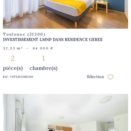
Toulouse (31300)
INVESTISSEMENT LMNP DANS RESIDENCE GEREE
32,33 m²
-
64 000 €
2
1
pièce(s)
chambre(s)
Sélection
Réf : VST14920182190
Sélectionne
voir le