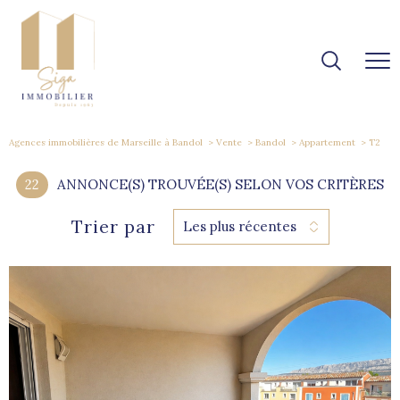
Agences immobilières de Marseille à Bandol
Vente
Bandol
Appartement
T2
22
ANNONCE(S) TROUVÉE(S) SELON VOS CRITÈRES
Trier par
Les plus récentes
voir le