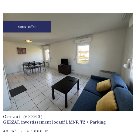
sous-offre
voir le
bien
Gerzat (63360)
GERZAT, investissement locatif LMNP, T2 + Parking
40 m²
-
47 000 €