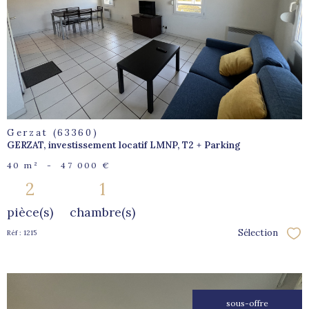
bien
Gerzat (63360)
GERZAT, investissement locatif LMNP, T2 + Parking
40 m²
-
47 000 €
2
1
pièce(s)
chambre(s)
Sélection
Réf : 1215
Sél
sous-offre