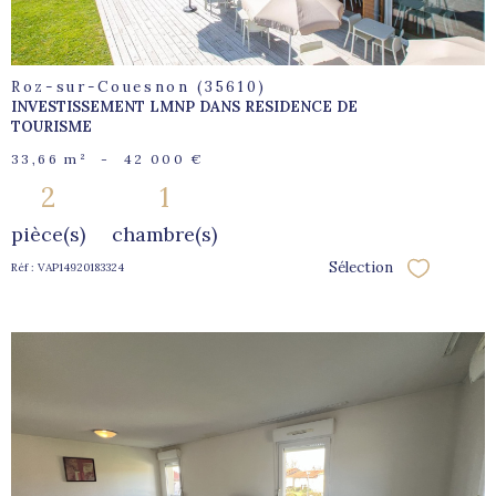
Roz-sur-Couesnon (35610)
INVESTISSEMENT LMNP DANS RESIDENCE DE
TOURISME
33,66 m²
-
42 000 €
2
1
pièce(s)
chambre(s)
Sélection
Réf : VAP14920183324
Sélectionne
voir le