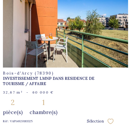
voir le
bien
Bois-d'Arcy (78390)
INVESTISSEMENT LMNP DANS RESIDENCE DE
TOURISME / AFFAIRE
32,67 m²
-
60 000 €
2
1
pièce(s)
chambre(s)
Sélection
Réf : VAP14920183325
Sélectionne