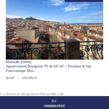
voir le bien
Marseille (13006)
Appartement Bourgeois T5 de 147 m² – Terrasse & Vue
Panoramique Mer...
147 m²
-
470 000 €
4 -> Erreur de chargement d'un module /.tpl
Se
connecter