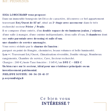
Réf : PS20052026
SIGA LONGCHAMP vous propose:
Dans un immeuble bourgeois Art Déco de caractère, découvrez ce bel appartement
traversant
Est/Ouest de 117 m²
, situé au
2ᵉ étage avec ascenceur
dans le très
recherché secteur
Périer / Prado
.
Il se compose d’une entrée, d’un
double espace de vie lumineux (salon / séjour)
,
d’une salle à manger, d’une cuisine indépendante, deux salle d'eau,
3
chambres
dont
une
suite parentale avec dressing et salle d'eau.
une chambre de service amenagée.
Vous serez séduits par le
charme de l’ancien
:
parquet en point de Hongrie, cheminées, beaux volumes et belle luminosité.
Les + :
Traversant Est/Ouest, Climatisation réversible, Double vitrage, Nombreux
rangements, Chambre de service, Cave, Secteur recherché.
Charges : 260 €/mois Taxe foncière : 3 145 €/an
DPE C – GES C
Un bien rare sur le secteur, idéal pour une résidence principale ou un
investissement patrimonial.
PHILIPPE SOYEUX : 06-34-28-41-37
p.soyeux@siga.fr
Ce bien vous
INTÉRESSE ?