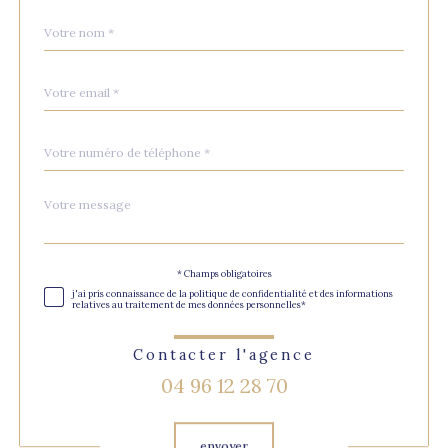
Nom
Fieldset
*
par
défaut
email
*
Téléphone
*
Message
Fieldset
*
par
défaut
Validation
* Champs obligatoires
j'ai pris connaissance de la politique de confidentialité et des informations
relatives au traitement de mes données personnelles*
Contacter l'agence
04 96 12 28 70
Validation
envoyer