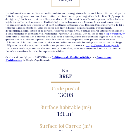
Les informations recueillies sur ce formulaire sont enregistrées dans un fichier informatisé par La
Boite Immo agissant comme Sous-traitant du traitement pour la gestion de la clientèle/prospects
de l'Agence / du Réseau qui reste Responsable du Traitement de vos Données personnelles. La base
légale du traitement repose sur l'intérêt légitime de l'Agence / du Réseau. Elles sont conservées
jusqu'à demande de suppression et sont destinées à l'Agence / au Réseau. Conformément à la loi «
informatique et libertés », vous disposez des droits d’accès, de rectification, d’effacement,
d’opposition, de limitation et de portabilité de vos données. Vous pouvez retirer votre consentement
à tout moment en contactant directement l’Agence / Le Réseau. Consultez le site
https://cnil.fr/fr
pour plus d’informations sur vos droits. Si vous estimez, après avoir contacté l'Agence / le Réseau,
que vos droits « Informatique et Libertés » ne sont pas respectés, vous pouvez adresser une
réclamation à la CNIL. Nous vous informons de l’existence de la liste d'opposition au démarchage
téléphonique « Bloctel », sur laquelle vous pouvez vous inscrire ici :
https://www.bloctel.gouv.fr
.
Dans le cadre de la protection des Données personnelles, nous vous invitons à ne pas inscrire de
Données sensibles dans le champ de saisie libre.
Ce site est protégé par reCAPTCHA, les
Politiques de Confidentialité
et es
Conditions
d'utilisation
de Google s'appliquent.
En
BREF
Code postal
13008
Surface habitable (m²)
131 m²
Surface loi Carrez (m²)