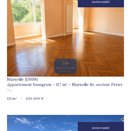
nouveauté
voir le bien
Marseille (13008)
Appartement bourgeois – 117 m² – Marseille 8e, secteur Périer
–...
131 m²
-
430 000 €
nouveauté